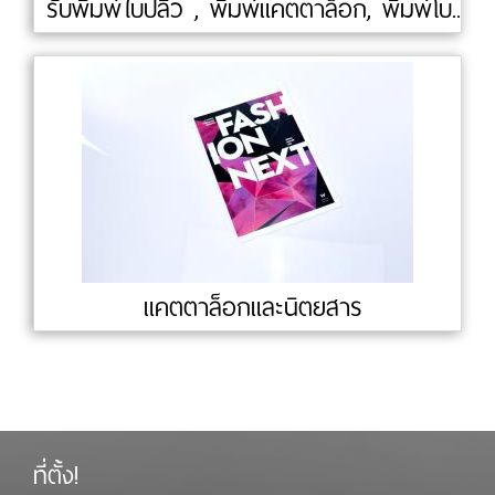
รับพิมพ์ใบปลิว , พิมพ์แคตตาล็อก, พิมพ์โบ..
แคตตาล็อกและนิตยสาร
ที่ตั้ง!